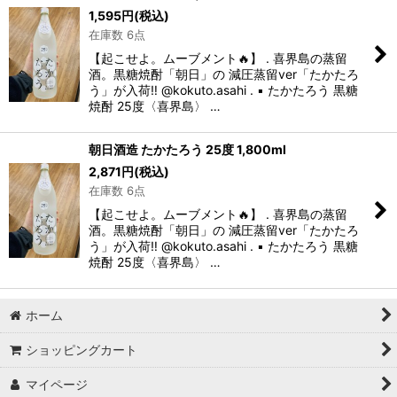
1,595
円
(税込)
並び順
:
在庫数 6点
【起こせよ。ムーブメント🔥】 . 喜界島の蒸留
絞り込む
酒。黒糖焼酎「朝日」の 減圧蒸留ver「たかたろ
う」が入荷‼️ @kokuto.asahi . ▪️ たかたろう 黒糖
焼酎 25度〈喜界島〉 …
朝日酒造 たかたろう 25度 1,800ml
2,871
円
(税込)
在庫数 6点
【起こせよ。ムーブメント🔥】 . 喜界島の蒸留
酒。黒糖焼酎「朝日」の 減圧蒸留ver「たかたろ
う」が入荷‼️ @kokuto.asahi . ▪️ たかたろう 黒糖
焼酎 25度〈喜界島〉 …
ホーム
ショッピングカート
マイページ