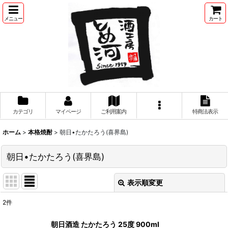
メニュー
カート
カテゴリ
マイページ
ご利用案内
特商法表示
ホーム
>
本格焼酎
>
朝日•たかたろう(喜界島)
朝日•たかたろう(喜界島)
表示順変更
閉じる
2
件
表示数
:
朝日酒造 たかたろう 25度 900ml