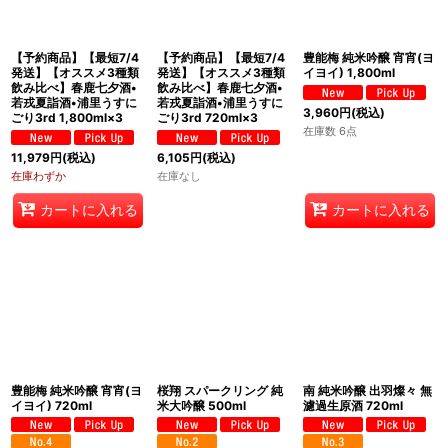
【予約商品】【最短7/4
【予約商品】【最短7/4
豊能梅 純米吟醸 宵宵(ヨ
発送】【オススメ3種類
発送】【オススメ3種類
イヨイ) 1,800ml
飲み比べ】春鹿七夕酒•
飲み比べ】春鹿七夕酒•
若戎夏詣酒•浦里うすに
若戎夏詣酒•浦里うすに
3,960
円
(税込)
ごり3rd 1,800ml×3
ごり3rd 720ml×3
在庫数 6点
11,979
円
(税込)
6,105
円
(税込)
在庫わずか
在庫なし
カートに入れる
カートに入れる
豊能梅 純米吟醸 宵宵(ヨ
桜翔 スパークリング 純
南 純米吟醸 出羽燦々 無
イヨイ) 720ml
米大吟醸 500ml
濾過生原酒 720ml