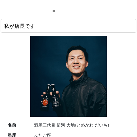
私が店長です
名前
酒屋三代目 留河 大地(とめかわ だいち)
星座
ふたご座