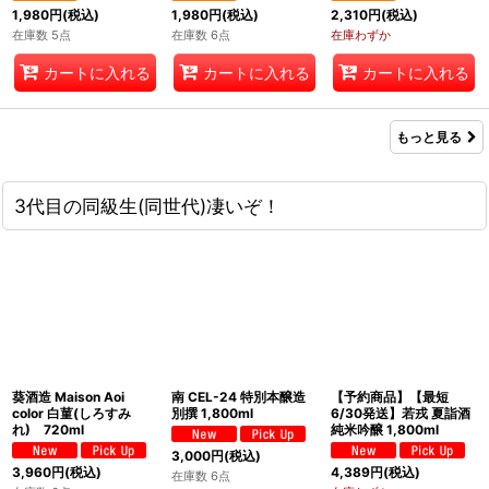
1,980
円
(税込)
1,980
円
(税込)
2,310
円
(税込)
在庫数 5点
在庫数 6点
在庫わずか
カートに入れる
カートに入れる
カートに入れる
もっと見る
3代目の同級生(同世代)凄いぞ！
葵酒造 Maison Aoi
南 CEL-24 特別本醸造
【予約商品】【最短
color 白菫(しろすみ
別撰 1,800ml
6/30発送】若戎 夏詣酒
れ) 720ml
純米吟醸 1,800ml
3,000
円
(税込)
3,960
円
(税込)
4,389
円
(税込)
在庫数 6点