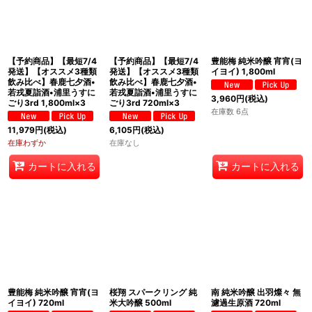
【予約商品】【最短7/4
【予約商品】【最短7/4
豊能梅 純米吟醸 宵宵(ヨ
発送】【オススメ3種類
発送】【オススメ3種類
イヨイ) 1,800ml
飲み比べ】春鹿七夕酒•
飲み比べ】春鹿七夕酒•
若戎夏詣酒•浦里うすに
若戎夏詣酒•浦里うすに
3,960
円
(税込)
ごり3rd 1,800ml×3
ごり3rd 720ml×3
在庫数 6点
11,979
円
(税込)
6,105
円
(税込)
在庫わずか
在庫なし
カートに入れる
カートに入れる
豊能梅 純米吟醸 宵宵(ヨ
桜翔 スパークリング 純
南 純米吟醸 出羽燦々 無
イヨイ) 720ml
米大吟醸 500ml
濾過生原酒 720ml