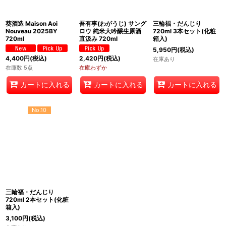
葵酒造 Maison Aoi
吾有事(わがうじ) サング
三輪福・だんじり
Nouveau 2025BY
ロウ 純米大吟醸生原酒
720ml 3本セット(化粧
720ml
直汲み 720ml
箱入)
5,950
円
(税込)
4,400
円
(税込)
2,420
円
(税込)
在庫あり
在庫数 5点
在庫わずか
カートに入れる
カートに入れる
カートに入れる
No.10
三輪福・だんじり
720ml 2本セット(化粧
箱入)
3,100
円
(税込)