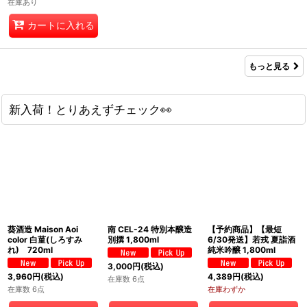
在庫あり
カートに入れる
もっと見る
新入荷！とりあえずチェック👀
葵酒造 Maison Aoi
南 CEL-24 特別本醸造
【予約商品】【最短
color 白菫(しろすみ
別撰 1,800ml
6/30発送】若戎 夏詣酒
れ) 720ml
純米吟醸 1,800ml
3,000
円
(税込)
3,960
円
(税込)
4,389
円
(税込)
在庫数 6点
在庫数 6点
在庫わずか