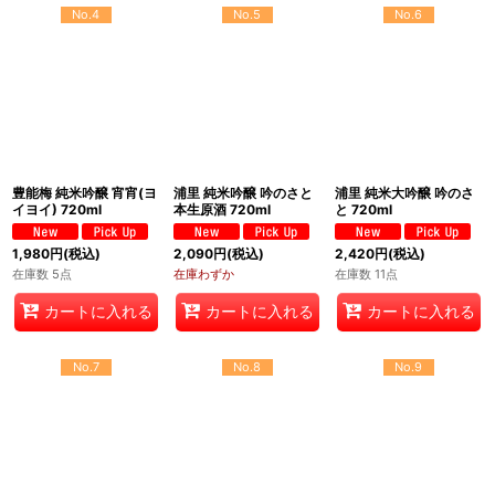
No.4
No.5
No.6
豊能梅 純米吟醸 宵宵(ヨ
浦里 純米吟醸 吟のさと
浦里 純米大吟醸 吟のさ
イヨイ) 720ml
本生原酒 720ml
と 720ml
1,980
円
(税込)
2,090
円
(税込)
2,420
円
(税込)
在庫数 5点
在庫わずか
在庫数 11点
カートに入れる
カートに入れる
カートに入れる
No.7
No.8
No.9