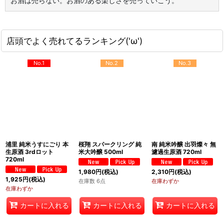
お酒は売らない。お酒のある楽しさを売っていこう。
店頭でよく売れてるランキング('ω')
No.1
No.2
No.3
浦里 純米うすにごり 本
桜翔 スパークリング 純
南 純米吟醸 出羽燦々 無
生原酒 3rdロット
米大吟醸 500ml
濾過生原酒 720ml
720ml
1,980
円
(税込)
2,310
円
(税込)
1,925
円
(税込)
在庫数 6点
在庫わずか
在庫わずか
カートに入れる
カートに入れる
カートに入れる