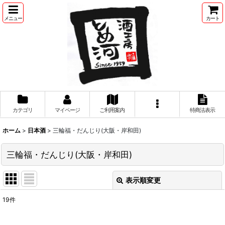
メニュー
カート
カテゴリ
マイページ
ご利用案内
特商法表示
ホーム
>
日本酒
>
三輪福・だんじり(大阪・岸和田)
三輪福・だんじり(大阪・岸和田)
表示順変更
閉じる
19
件
表示数
: