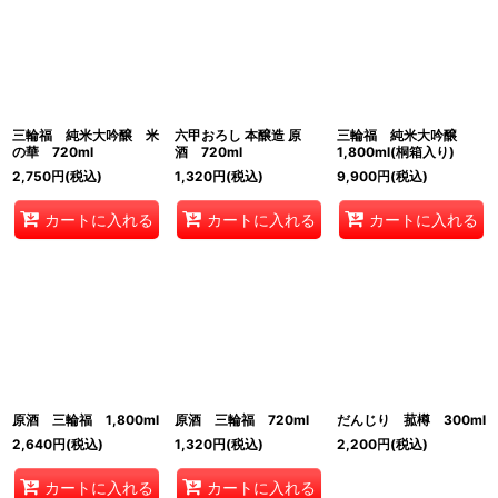
並び順
:
絞り込む
三輪福 純米大吟醸 米
六甲おろし 本醸造 原
三輪福 純米大吟醸
の華 720ml
酒 720ml
1,800ml(桐箱入り)
2,750
円
(税込)
1,320
円
(税込)
9,900
円
(税込)
カートに入れる
カートに入れる
カートに入れる
原酒 三輪福 1,800ml
原酒 三輪福 720ml
だんじり 菰樽 300ml
2,640
円
(税込)
1,320
円
(税込)
2,200
円
(税込)
カートに入れる
カートに入れる