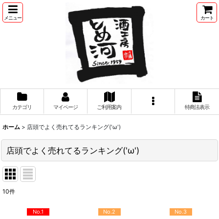
メニュー
カート
カテゴリ
マイページ
ご利用案内
特商法表示
ホーム
>
店頭でよく売れてるランキング('ω')
店頭でよく売れてるランキング('ω')
10
件
No.1
No.2
No.3