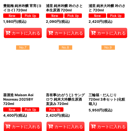
豊能梅 純米吟醸 宵宵(ヨ
浦里 純米吟醸 吟のさと
浦里 純米大吟醸 吟のさ
イヨイ) 720ml
本生原酒 720ml
と 720ml
1,980
円
(税込)
2,090
円
(税込)
2,420
円
(税込)
カートに入れる
カートに入れる
カートに入れる
No.7
No.8
No.9
葵酒造 Maison Aoi
吾有事(わがうじ) サング
三輪福・だんじり
Nouveau 2025BY
ロウ 純米大吟醸生原酒
720ml 3本セット(化粧
720ml
直汲み 720ml
箱入)
5,950
円
(税込)
4,400
円
(税込)
2,420
円
(税込)
カートに入れる
カートに入れる
カートに入れる