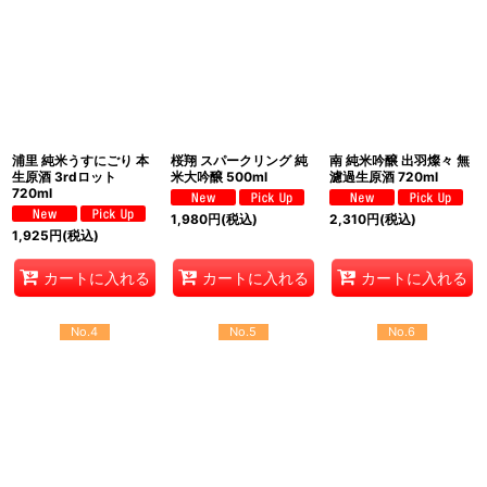
浦里 純米うすにごり 本
桜翔 スパークリング 純
南 純米吟醸 出羽燦々 無
生原酒 3rdロット
米大吟醸 500ml
濾過生原酒 720ml
720ml
1,980
円
(税込)
2,310
円
(税込)
1,925
円
(税込)
カートに入れる
カートに入れる
カートに入れる
No.4
No.5
No.6