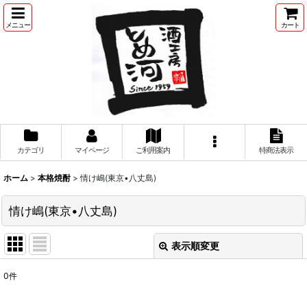
メニュー
カート
カテゴリ
マイページ
ご利用案内
特商法表示
ホーム
>
本格焼酎
>
情け嶋(東京•八丈島)
情け嶋(東京•八丈島)
表示順変更
閉じる
0
件
表示数
: