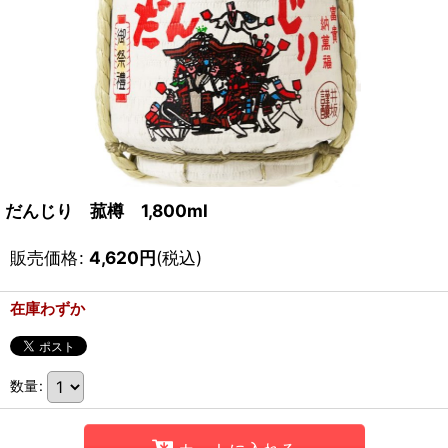
だんじり 菰樽 1,800ml
販売価格
:
4,620
円
(税込)
在庫わずか
数量
: