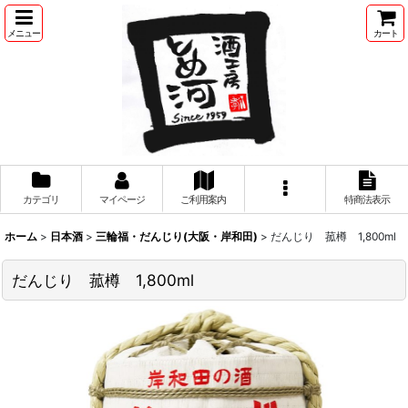
メニュー
カート
カテゴリ
マイページ
ご利用案内
特商法表示
ホーム
>
日本酒
>
三輪福・だんじり(大阪・岸和田)
>
だんじり 菰樽 1,800ml
だんじり 菰樽 1,800ml