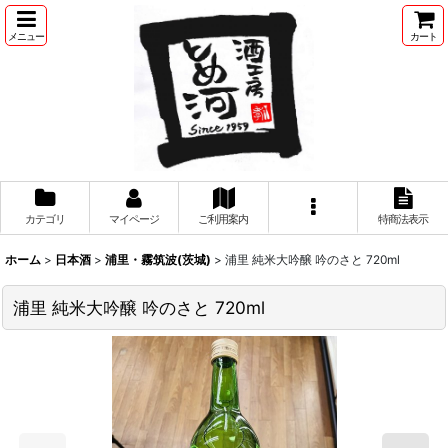
メニュー
カート
カテゴリ
マイページ
ご利用案内
特商法表示
ホーム
>
日本酒
>
浦里・霧筑波(茨城)
>
浦里 純米大吟醸 吟のさと 720ml
浦里 純米大吟醸 吟のさと 720ml