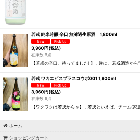
若戎 純米吟醸 辛口 無濾過生原酒 1,800ml
3,960
円
(税込)
在庫数 6点
【若戎の辛口、待ってました‼️】 . 遂に、若戎酒造から“辛口”が
若戎 ワカエビスプラスコウボ001 1,800ml
3,960
円
(税込)
在庫数 6点
【ワクワクは若戎から☺️】 . 若戎といえば、チーム(家族)力
ホーム
ショッピングカート