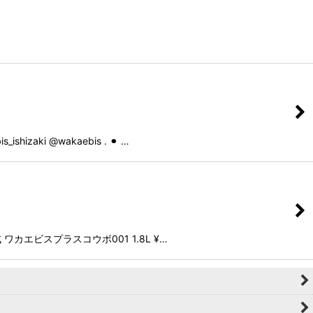
i @wakaebis . ⚫︎ …
ワカエビスプラスコウボ001 1.8L ¥…