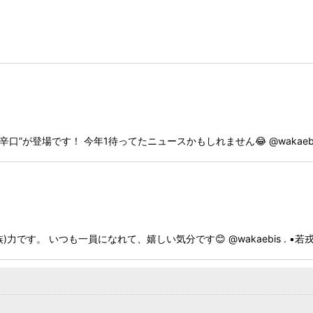
登場です！ 今年1待ってたニュースかもしれません😂 @wakaebis_ishizak
です。 いつも一員になれて、嬉しい気分です😊 @wakaebis . ▪️若戎 