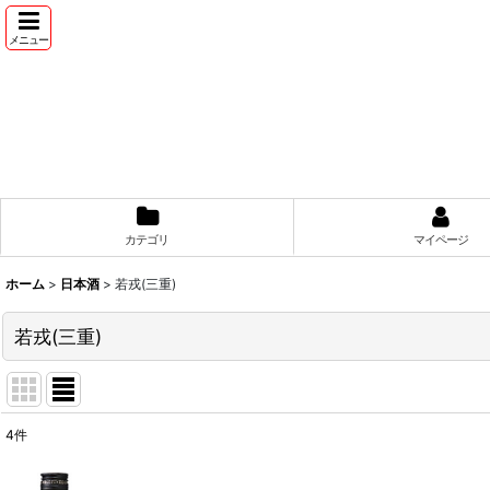
メニュー
カテゴリ
マイページ
ホーム
>
日本酒
>
若戎(三重)
若戎(三重)
4
件
表示数
: