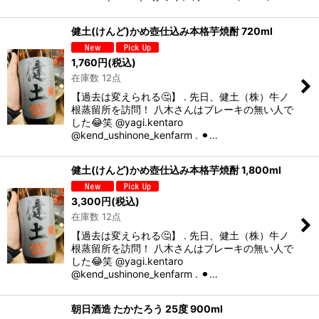
健土(けんど)かめ壺仕込み本格芋焼酎 720ml
1,760
円
(税込)
在庫数 12点
【過去は変えられる🤔】 . 先日、健土（株）牛ノ
根蒸留所を訪問！ 八木さんはブレーキの無い人で
した😂笑 @yagi.kentaro
@kend_ushinone_kenfarm . ⚫︎…
健土(けんど)かめ壺仕込み本格芋焼酎 1,800ml
3,300
円
(税込)
在庫数 12点
【過去は変えられる🤔】 . 先日、健土（株）牛ノ
根蒸留所を訪問！ 八木さんはブレーキの無い人で
した😂笑 @yagi.kentaro
@kend_ushinone_kenfarm . ⚫︎…
朝日酒造 たかたろう 25度 900ml