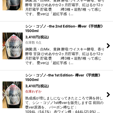
麹菌:黒・白Mix、黄麹 酵母:ウイスキー酵母、香り
酵母 甘藷:ひめあやか2ヶ月貯蔵芋、紅はるか12ヶ
月貯蔵芋 貯蔵:甕 :樽3種＋追熟1種 って感じ
です。 甕verは「超紅芋感（…
シン・コゾノ -the 2nd Edition- 樽ver《芋焼酎》
1500ml
3,410
円
(税込)
在庫数 6点
麹菌:黒・白Mix、黄麹 酵母:ウイスキー酵母、香り
酵母 甘藷:ひめあやか2ヶ月貯蔵芋、紅はるか12ヶ
月貯蔵芋 貯蔵:甕 :樽3種＋追熟1種 って感じ
です。 甕verは「超紅芋感（…
シン・コゾノ-the 1st Edition- 樽ver《芋焼酎》
1500ml
3,410
円
(税込)
在庫わずか
熟成感が増しましになってきたところで満を持し
て、シン・コゾノ1st樽verを販売します👏 前回の
甕ver原酒を、 バーボン樽など：
1094L（54.1%） 赤ワイン樽：444L(21.9%) …