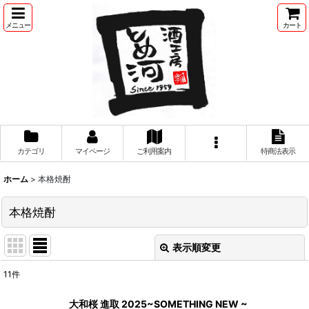
メニュー
カート
カテゴリ
マイページ
ご利用案内
特商法表示
ホーム
>
本格焼酎
本格焼酎
表示順変更
閉じる
11
件
サブカテゴリ
:
大和桜 進取 2025~SOMETHING NEW ~