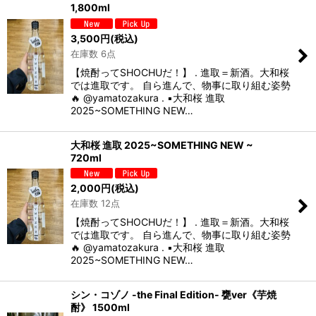
1,800ml
表示数
:
3,500
円
(税込)
在庫数 6点
並び順
:
【焼酎ってSHOCHUだ！】 . 進取＝新酒。大和桜
では進取です。 自ら進んで、物事に取り組む姿勢
絞り込む
🔥 @yamatozakura . ▪️大和桜 進取
2025~SOMETHING NEW…
大和桜 進取 2025~SOMETHING NEW ~
720ml
2,000
円
(税込)
在庫数 12点
【焼酎ってSHOCHUだ！】 . 進取＝新酒。大和桜
では進取です。 自ら進んで、物事に取り組む姿勢
🔥 @yamatozakura . ▪️大和桜 進取
2025~SOMETHING NEW…
シン・コゾノ -the Final Edition- 甕ver《芋焼
酎》 1500ml