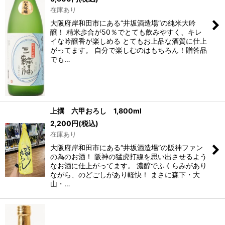
在庫あり
大阪府岸和田市にある“井坂酒造場”の純米大吟
醸！ 精米歩合が50％でとても飲みやすく、キレ
イな吟醸香が楽しめる とてもお上品な酒質に仕上
がってます。 自分で楽しむのはもちろん！贈答品
でも…
上撰 六甲おろし 1,800ml
2,200
円
(税込)
在庫あり
大阪府岸和田市にある“井坂酒造場”の阪神ファン
の為のお酒！ 阪神の猛虎打線を思い出させるよう
なお酒に仕上がってます。 濃醇でふくらみがあり
ながら、のどごしがあり軽快！ まさに森下・大
山・…