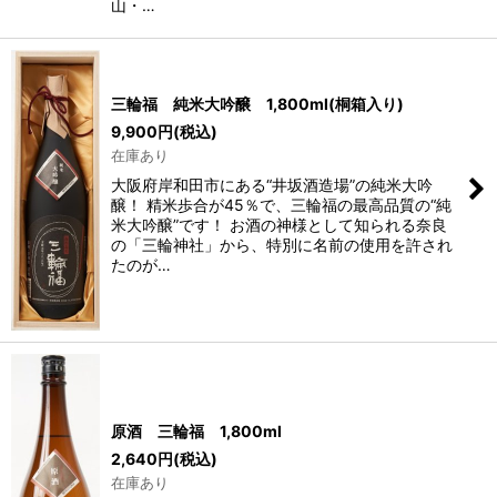
山・…
三輪福 純米大吟醸 1,800ml(桐箱入り)
9,900
円
(税込)
在庫あり
大阪府岸和田市にある“井坂酒造場”の純米大吟
醸！ 精米歩合が45％で、三輪福の最高品質の“純
米大吟醸”です！ お酒の神様として知られる奈良
の「三輪神社」から、特別に名前の使用を許され
たのが…
原酒 三輪福 1,800ml
2,640
円
(税込)
在庫あり