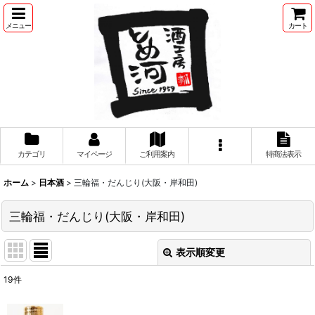
メニュー
カート
カテゴリ
マイページ
ご利用案内
特商法表示
ホーム
>
日本酒
>
三輪福・だんじり(大阪・岸和田)
三輪福・だんじり(大阪・岸和田)
表示順変更
閉じる
19
件
表示数
: