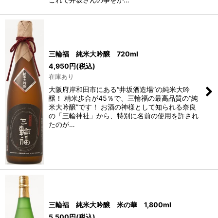
三輪福 純米大吟醸 720ml
4,950
円
(税込)
在庫あり
大阪府岸和田市にある“井坂酒造場”の純米大吟
醸！ 精米歩合が45％で、三輪福の最高品質の“純
米大吟醸”です！ お酒の神様として知られる奈良
の「三輪神社」から、特別に名前の使用を許され
たのが…
三輪福 純米大吟醸 米の華 1,800ml
5,500
円
(税込)