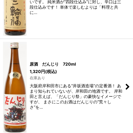
いです。 純米酒が“四段仕込み”に対し、辛口は三
段仕込みです！ 単体で楽しむよりは「料理と共
に…
原酒 だんじり 720ml
1,320
円
(税込)
在庫あり
大阪府岸和田市にある“井坂酒造場”の定番酒！ あ
まり知られていないが、岸和田の地酒です。 岸和
田と言えば、「だんじり祭」の豪快なイメージで
すが、 まさにこのお酒はだんじりの“荒々し
さ”を…