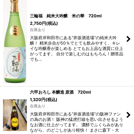
並び順
:
三輪福 純米大吟醸 米の華 720ml
絞り込む
2,750
円
(税込)
在庫あり
大阪府岸和田市にある“井坂酒造場”の純米大吟
醸！ 精米歩合が50％でとても飲みやすく、キレ
イな吟醸香が楽しめる とてもお上品な酒質に仕上
がってます。 自分で楽しむのはもちろん！贈答品
でも…
六甲おろし 本醸造 原酒 720ml
1,320
円
(税込)
在庫あり
大阪府岸和田市にある“井坂酒造場”の阪神ファン
の為のお酒！ 阪神の猛虎打線を思い出させるよう
なお酒に仕上がってます。 濃醇でふくらみがあり
ながら、のどごしがあり軽快！ まさに森下・大