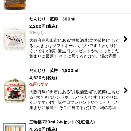
だんじり 菰樽 300ml
2,200
円
(税込)
在庫なし
大阪府岸和田市にある“井坂酒造場”の菰樽(こもだ
る) 大きさはソフトボールぐらいです！わかりに
くいですが(笑) 誕生日プレゼントやちょっとした
集まりに最適！ そこに居てるだけで、場の雰囲…
だんじり 菰樽 1,800ml
4,620
円
(税込)
在庫わずか
大阪府岸和田市にある“井坂酒造場”の菰樽(こもだ
る) 大きさはハンドボールぐらいです！わかりに
くいですが(笑) 誕生日プレゼントやちょっとした
集まりに最適！ そこに居てるだけで、場の雰囲…
三輪福 720ml 2本セット(化粧箱入)
4,530
円
(税込)