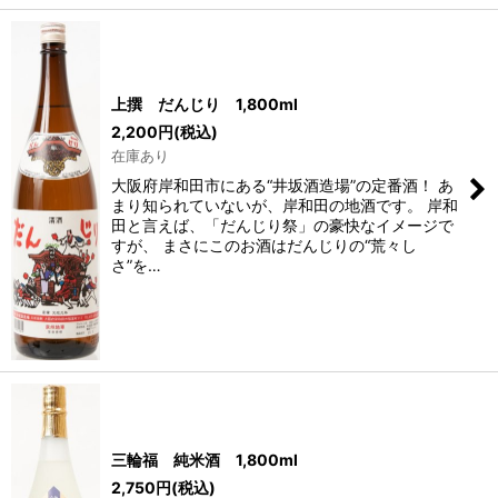
上撰 だんじり 1,800ml
2,200
円
(税込)
在庫あり
大阪府岸和田市にある“井坂酒造場”の定番酒！ あ
まり知られていないが、岸和田の地酒です。 岸和
田と言えば、「だんじり祭」の豪快なイメージで
すが、 まさにこのお酒はだんじりの“荒々し
さ”を…
三輪福 純米酒 1,800ml
2,750
円
(税込)