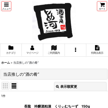
メニュー
カート
カテゴリ
マイページ
ご利用案内
特商法表示
ホーム
>
当店推しの“酒の肴”
当店推しの“酒の肴”
表示順変更
閉じる
1
件
表示数
:
長龍 吟醸酒粕漬 くりぃむちーず 150g