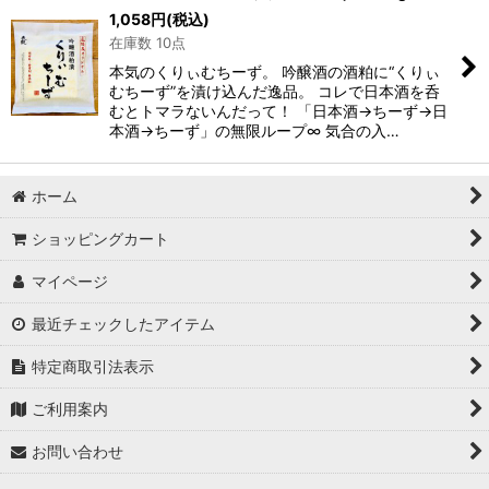
1,058
円
(税込)
並び順
:
在庫数 10点
本気のくりぃむちーず。 吟醸酒の酒粕に“くりぃ
絞り込む
むちーず”を漬け込んだ逸品。 コレで日本酒を呑
むとトマラないんだって！ 「日本酒→ちーず→日
本酒→ちーず」の無限ループ∞ 気合の入…
ホーム
ショッピングカート
マイページ
最近チェックしたアイテム
特定商取引法表示
ご利用案内
お問い合わせ